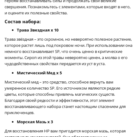
героям восстанавливать силы и продолжать свои великие
свершения. Познакомьтесь с элементами, которые входят в него,
и оцените их полезные свойства.
Состав набора:
Трава Звездная x 10
Трава звёздная – это скромное, но невероятно полезное растение,
которое растет лишь под покровом ночи. При использовании она
немного восстанавливает SP, что очень ценно в критические
моменты. Сироп из этой травы невероятно ценен, а молва о его
чудодейственных свойствах передается из уст в уста.
Мистический Мед x 5
Мистический мед – это средство, способное вернуть вам
умеренное количество SP. Его источником являются редкие
цветы, которые способны привлечь магических существ.
Благодаря своей редкости и эффективности, этот элемент
восстанавливающего набора станет настоящим спасением для
приключенцев.
Морская Мазь x 3
Для восстановления HP вам пригодится морская мазь, которая
состоит из пыли элементалей. Она обладает мощным