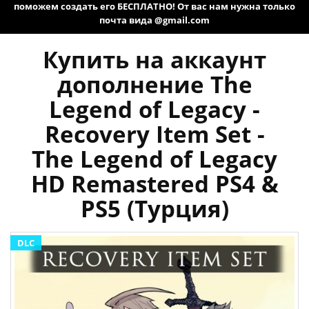
поможем создать его БЕСПЛАТНО! От вас нам нужна только
почта вида @gmail.com
Купить на аккаунт
дополнение The
Legend of Legacy -
Recovery Item Set -
The Legend of Legacy
HD Remastered PS4 &
PS5 (Турция)
DLC