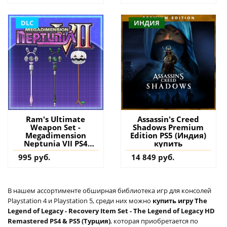
игру на аккаунт
DLC
ИНДИЯ
Ram's Ultimate
Assassin's Creed
Weapon Set -
Shadows Premium
Megadimension
Edition PS5 (Индия)
Neptunia VII PS4
купить
(Турция) купить
995 руб.
14 849 руб.
дополнение на
аккаунт
В нашем ассортименте обширная библиотека игр для консолей
Playstation 4 и Playstation 5, среди них можно
купить игру The
Legend of Legacy - Recovery Item Set - The Legend of Legacy HD
Remastered PS4 & PS5 (Турция)
, которая приобретается по