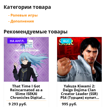
Категории товара
- Ролевые игры
- Дополнения
Рекомендуемые товары
НА АНГЛ.
DLC
That Time I Got
Yakuza Kiwami 2:
Reincarnated as a
Daigo Dojima Clan
Slime ISEKAI
Creator Leader (SSR)
Chronicles Digital
PS4 (Турция) купить
Deluxe Edition PS4 &
дополнение на
9 293 руб.
995 руб.
PS5 (Турция) купить
аккаунт