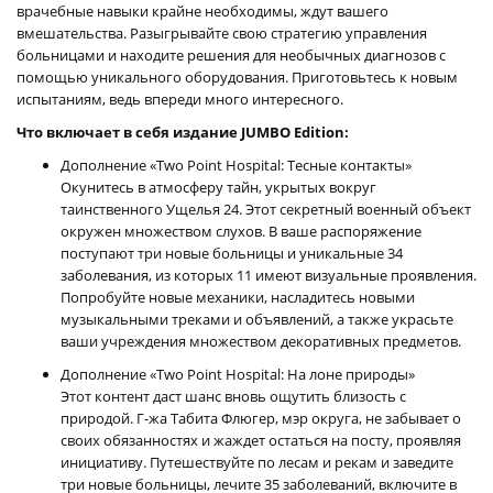
врачебные навыки крайне необходимы, ждут вашего
вмешательства. Разыгрывайте свою стратегию управления
больницами и находите решения для необычных диагнозов с
помощью уникального оборудования. Приготовьтесь к новым
испытаниям, ведь впереди много интересного.
Что включает в себя издание JUMBO Edition:
Дополнение «Two Point Hospital: Тесные контакты»
Окунитесь в атмосферу тайн, укрытых вокруг
таинственного Ущелья 24. Этот секретный военный объект
окружен множеством слухов. В ваше распоряжение
поступают три новые больницы и уникальные 34
заболевания, из которых 11 имеют визуальные проявления.
Попробуйте новые механики, насладитесь новыми
музыкальными треками и объявлений, а также украсьте
ваши учреждения множеством декоративных предметов.
Дополнение «Two Point Hospital: На лоне природы»
Этот контент даст шанс вновь ощутить близость с
природой. Г-жа Табита Флюгер, мэр округа, не забывает о
своих обязанностях и жаждет остаться на посту, проявляя
инициативу. Путешествуйте по лесам и рекам и заведите
три новые больницы, лечите 35 заболеваний, включите в