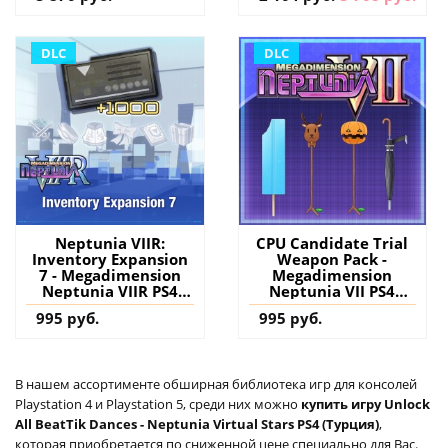
DLC
DLC
Neptunia VIIR:
CPU Candidate Trial
Inventory Expansion
Weapon Pack -
7 - Megadimension
Megadimension
Neptunia VIIR PS4
Neptunia VII PS4
(Турция) купить
(Турция) купить
995 руб.
995 руб.
дополнение на
дополнение на
аккаунт
аккаунт
В нашем ассортименте обширная библиотека игр для консолей
Playstation 4 и Playstation 5, среди них можно
купить игру Unlock
All BeatTik Dances - Neptunia Virtual Stars PS4 (Турция)
,
которая приобретается по сниженной цене специально для Вас.