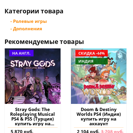
Категории товара
- Ролевые игры
- Дополнения
Рекомендуемые товары
НА АНГЛ.
СКИДКА -44%
ИНДИЯ
Stray Gods: The
Doom & Destiny
Roleplaying Musical
Worlds PS4 (Индия)
PS4 & PS5 (Турция)
купить игру на
купить игру на
аккаунт
аккаунт
5 870 руб.
2 104 руб.
3 708 руб.