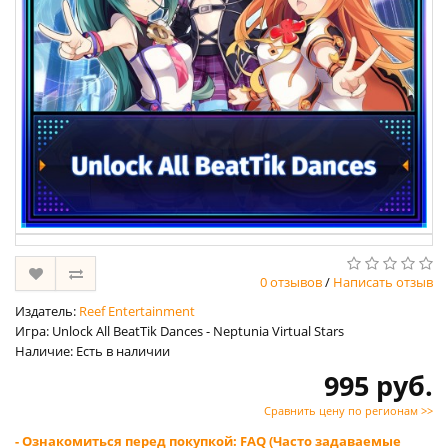
0 отзывов
/
Написать отзыв
Издатель:
Reef Entertainment
Игра: Unlock All BeatTik Dances - Neptunia Virtual Stars
Наличие: Есть в наличии
995 руб.
Сравнить цену по регионам >>
- Ознакомиться перед покупкой: FAQ (Часто задаваемые