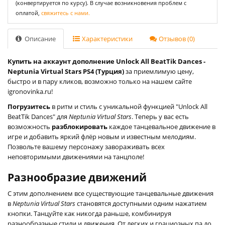
(конвертируется по курсу). В случае возникновения проблем с
оплатой,
свяжитесь с нами.
Описание
Характеристики
Отзывов (0)
Купить на аккаунт дополнение Unlock All BeatTik Dances -
Neptunia Virtual Stars PS4 (Турция)
за приемлимую цену,
быстро и в пару кликов, возможно только на нашем сайте
igronovinka.ru!
Погрузитесь
в ритм и стиль с уникальной функцией "Unlock All
BeatTik Dances" для
Neptunia Virtual Stars
. Теперь у вас есть
возможность
разблокировать
каждое танцевальное движение в
игре и добавить яркий флёр новым и известным мелодиям.
Позвольте вашему персонажу завораживать всех
неповторимыми движениями на танцполе!
Разнообразие движений
С этим дополнением все существующие танцевальные движения
в
Neptunia Virtual Stars
становятся доступными одним нажатием
кнопки. Танцуйте как никогда раньше, комбинируя
разнообразные стили и движения. От легких и грациозных па до