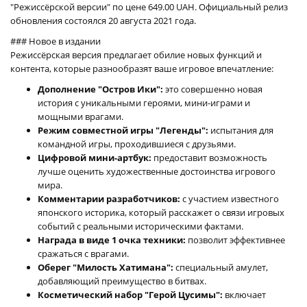
"Режиссёрской версии" по цене 649.00 UAH. Официальный релиз
обновления состоялся 20 августа 2021 года.
### Новое в издании
Режиссёрская версия предлагает обилие новых функций и
контента, которые разнообразят ваше игровое впечатление:
Дополнение "Остров Ики":
это совершенно новая
история с уникальными героями, мини-играми и
мощными врагами.
Режим совместной игры "Легенды":
испытания для
командной игры, проходившиеся с друзьями.
Цифровой мини-артбук:
предоставит возможность
лучше оценить художественные достоинства игрового
мира.
Комментарии разработчиков:
с участием известного
японского историка, который расскажет о связи игровых
событий с реальными историческими фактами.
Награда в виде 1 очка техники:
позволит эффективнее
сражаться с врагами.
Оберег "Милость Хатимана":
специальный амулет,
добавляющий преимущество в битвах.
Косметический набор "Герой Цусимы":
включает