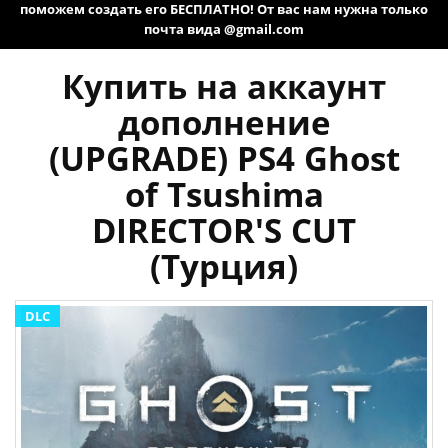
поможем создать его БЕСПЛАТНО! От вас нам нужна только
почта вида @gmail.com
Купить на аккаунт
дополнение
(UPGRADE) PS4 Ghost
of Tsushima
DIRECTOR'S CUT
(Турция)
DLC