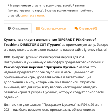
* Мы принимаем оплату по всему миру, в любой валюте
(конвертируется по курсу). В случае возникновения проблем с
оплатой,
свяжитесь с нами.
Описание
Характеристики
Отзывов (0)
Купить на аккаунт дополнение (UPGRADE) PS4 Ghost of
Tsushima DIRECTOR'S CUT (Турция)
за приемлимую цену, быстро
и в пару кликов, возможно только на нашем сайте igronovinka.ru!
### Призрак Цусимы: Режиссёрская версия для PS4
Погрузитесь в уникальную атмосферу средневековой Японии с
Режиссёрской версией "Призрака Цусимы"
на PS4. Это
издание предлагает более глубокий и насыщенный опыт
оригинальной игры, добавляя новые и захватывающие
дополнения к миру, который вы уже полюбили. Обратите
внимание, что для игры в эту версию необходимо обладать
базовой игрой "Призрак Цусимы", которую следует приобрести
отдельно.
Для тех, кто уже владеет "Призраком Цусимы" на PS4, с 29 июня
2021 года была возможность предзаказать обновление до