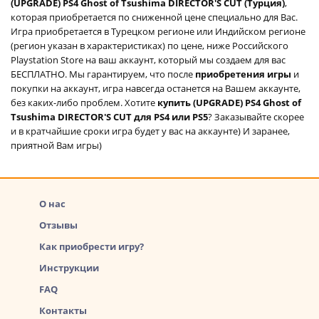
(UPGRADE) PS4 Ghost of Tsushima DIRECTOR'S CUT (Турция)
,
которая приобретается по сниженной цене специально для Вас.
Игра приобретается в Турецком регионе или Индийском регионе
(регион указан в характеристиках) по цене, ниже Российского
Playstation Store на ваш аккаунт, который мы создаем для вас
БЕСПЛАТНО. Мы гарантируем, что после
приобретения игры
и
покупки на аккаунт, игра навсегда останется на Вашем аккаунте,
без каких-либо проблем. Хотите
купить (UPGRADE) PS4 Ghost of
Tsushima DIRECTOR'S CUT для PS4 или PS5
? Заказывайте скорее
и в кратчайшие сроки игра будет у вас на аккаунте) И заранее,
приятной Вам игры)
О нас
Отзывы
Как приобрести игру?
Инструкции
FAQ
Контакты