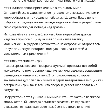
золотую маску, костюм мечника, нового коня и седло.
### Полноправное приключение в открытом мире
Отправляйтесь в удивительное путешествие по живописным и
многообразным природным пейзажам Цусимы. Ваша цель –
отбросить традиционные методы ведения войны и разработать
свою стратегию для победы над врагами.
Используйте катану для ближнего боя, поражайте врагов
издалека при помощи лука, или применяйте тактику
молниеносных ударов. Путешествие на остров Ики откроет вам
новую эпическую историю, полную неожиданностей и
увлекательных приключений.
### Впечатления от игры
Режиссёрская версия "Призрака Цусимы" представляет собой
максимально полноценно издание, включающее все вышедшие
ранее дополнения и контент. Это приключение, которое
захватывает дух с первых минут и дарит невероятные эмоции как
ветеранам игры, так и тем, кто впервые делает шаг в этот мир
самураев.
Погрузитесь в этот уникальный мир и станьте частью великого
эпоса, который навсегда останется в памяти каждого, кто
отважится отправиться в это незабвенное приключение!