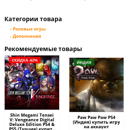
Категории товара
- Ролевые игры
- Дополнения
Рекомендуемые товары
СКИДКА -62%
ИНДИЯ
Shin Megami Tensei
Paw Paw Paw PS4
V: Vengeance Digital
(Индия) купить игру
Deluxe Edition PS4 &
на аккаунт
PS5 (Турция) купить