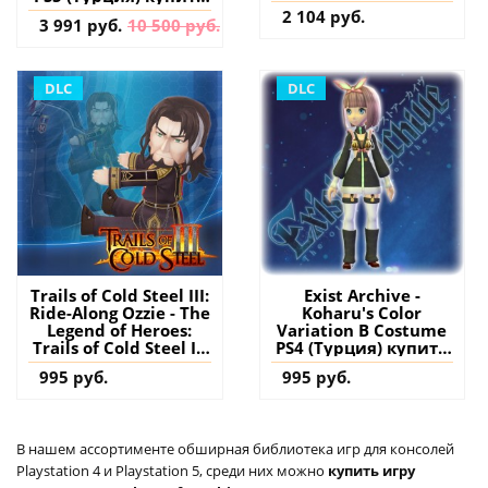
игру на аккаунт
2 104 руб.
3 991 руб.
10 500 руб.
DLC
DLC
Trails of Cold Steel III:
Exist Archive -
Ride-Along Ozzie - The
Koharu's Color
Legend of Heroes:
Variation B Costume
Trails of Cold Steel III
PS4 (Турция) купить
PS4 (Турция) купить
дополнение на
995 руб.
995 руб.
дополнение на
аккаунт
аккаунт
В нашем ассортименте обширная библиотека игр для консолей
Playstation 4 и Playstation 5, среди них можно
купить игру