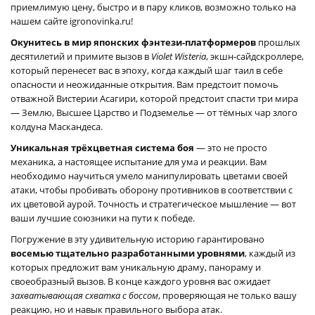
приемлимую цену, быстро и в пару кликов, возможно только на
нашем сайте igronovinka.ru!
Окунитесь в мир японских фэнтези-платформеров
прошлых
десятилетий и примите вызов в
Violet Wisteria
, экшн-сайдскроллере,
который перенесет вас в эпоху, когда каждый шаг таил в себе
опасности и неожиданные открытия. Вам предстоит помочь
отважной Вистерии Асагири, которой предстоит спасти три мира
— Землю, Высшее Царство и Подземелье — от тёмных чар злого
колдуна Маскандеса.
Уникальная трёхцветная система боя
— это не просто
механика, а настоящее испытание для ума и реакции. Вам
необходимо научиться умело манипулировать цветами своей
атаки, чтобы пробивать оборону противников в соответствии с
их цветовой аурой. Точность и стратегическое мышление — вот
ваши лучшие союзники на пути к победе.
Погружение в эту удивительную историю гарантировано
восемью тщательно разработанными уровнями
, каждый из
которых предложит вам уникальную драму, панораму и
своеобразный вызов. В конце каждого уровня вас ожидает
захватывающая схватка с боссом
, проверяющая не только вашу
реакцию, но и навык правильного выбора атак.