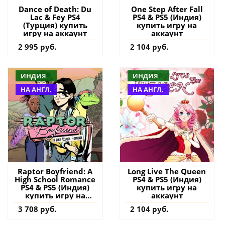
Dance of Death: Du
One Step After Fall
Lac & Fey PS4
PS4 & PS5 (Индия)
(Турция) купить
купить игру на
игру на аккаунт
аккаунт
2 995 руб.
2 104 руб.
ИНДИЯ
ИНДИЯ
НА АНГЛ.
НА АНГЛ.
Raptor Boyfriend: A
Long Live The Queen
High School Romance
PS4 & PS5 (Индия)
PS4 & PS5 (Индия)
купить игру на
купить игру на
аккаунт
аккаунт
3 708 руб.
2 104 руб.