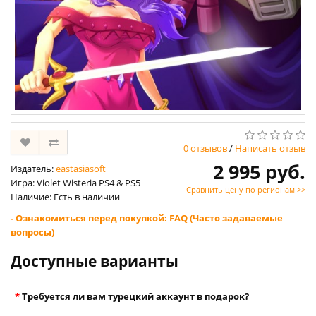
0 отзывов
/
Написать отзыв
2 995 руб.
Издатель:
eastasiasoft
Игра: Violet Wisteria PS4 & PS5
Сравнить цену по регионам >>
Наличие: Есть в наличии
- Ознакомиться перед покупкой: FAQ (Часто задаваемые
вопросы)
Доступные варианты
Требуется ли вам турецкий аккаунт в подарок?