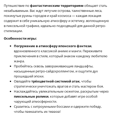
Путешествие по
фантастическим территориям
обещает стать
незабываемым. Вас ждут летучие острова, таинственные леса,
покинутые руины городов и край космоса — каждая локация
содержит в себе уникальную атмосферу и эстетику, воплощенную
в пиксельной графике, идеально подходящей для данной ретро-
стилизации.
Особенности игры:
Погружение в атмосферу японского фэнтези
,
вдохновленного классикой аниме и манги. Переживите
приключения в стиле, который знаком каждому любителю
жанра.
Пробейтесь сквозь завораживающие ландшафты,
насыщенные ретро-сайдскроллингом, и ощутите дух
прошедшей эпохи.
Овладейте
трёхцветной системой атак
, чтобы
стратегически уничтожать врагов и стать мастером боя.
Наслаждайтесь увлекательным сюжетом, раскрытым через
пиксельные ролики
, которые добавят игре особой
чарующей атмосферности.
Сразитесь с хитроумными боссами и одержите победу,
чтобы прекратить их террор!