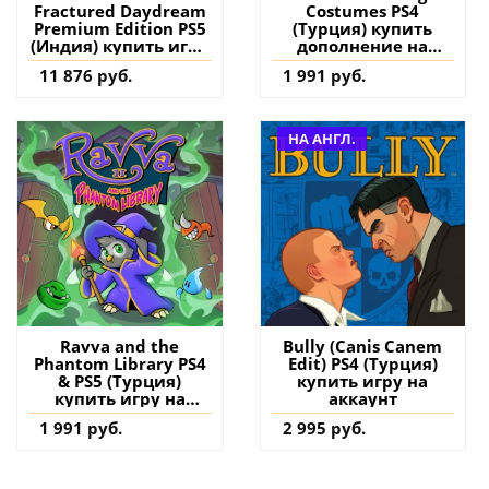
Fractured Daydream
Costumes PS4
Premium Edition PS5
(Турция) купить
(Индия) купить игру
дополнение на
на аккаунт
аккаунт
11 876 руб.
1 991 руб.
НА АНГЛ.
Ravva and the
Bully (Canis Canem
Phantom Library PS4
Edit) PS4 (Турция)
& PS5 (Турция)
купить игру на
купить игру на
аккаунт
аккаунт
1 991 руб.
2 995 руб.