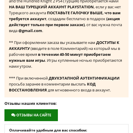
and the Hundred Knight 2 PS4 (Турция) приобретается нами
НА ВАШ ТУРЕЦКИЙ АККАУНТ PLAYSTATION
, если у вас нет
Турецкого аккаунта
ПОСТАВЬТЕ ГАЛОЧКУ ВЫШЕ, что вам
требуется аккаунт
, создадим бесплатно в подарок
(акция
действует только при первом заказе)
, от вас нужна почта
вида
@gmail.com
.
** При оформлении заказа вы указываете нам
ДОСТУПЫ К
АККАУНТУ
(вводите в поле Комментарий) на который мы в
рабочее время
в течении 40-50 минут приобретаем
нужные вам игры
. Игры купленные ночью приобретаются
нами утром.
*** При включенной
ДВУХЭТАПНОЙ АУТЕНТИФИКАЦИИ
просьба заранее в комментарии выслать
КОД
ВОССТАНОВЛЕНИЯ
для мгновенного входа в аккаунт.
Отзывы наших клиентов:
ОТЗЫВЫ НА САЙТЕ
Оплачивайте удобным для вас способом: