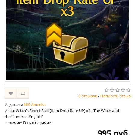
0 отзывов
/
Написать отзыв
Издатель:
NIS America
Игра: Witch's Secret Skill [Item Drop Rate UP] x3 - The Witch and
the Hundred Knight 2
Наличие: Есть в наличии
995 руб.