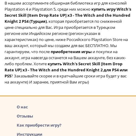
В нашем ассортименте обширная библиотека игр для консолей
Playstation 4 и Playstation 5, среди них можно
купить игру Witch's
Secret Skill [Item Drop Rate UP] x3 - The Witch and the Hundred
Knight 2 PS4 (Турция)
, которая приобретается по сниженной
цене специально для Вас. Игра приобретается в Турецком
регионе или Индийском регионе (регион указан в
характеристиках) по цене, ниже Российского Playstation Store на
ваш аккаунт, который мы создаем для вас БЕСПЛАТНО. Мы
гарантируем, что после
приобретения игры
и покупки на
аккаунт, игра навсегда останется на Вашем аккаунте, без каких-
либо проблем. Хотите
купить Witch's Secret Skill [Item Drop
Rate UP] x3 - The Witch and the Hundred Knight 2 для PS4 или
PS5
? Заказывайте скорее и в кратчайшие сроки игра будет у вас
на аккаунте) И заранее, приятной Вам игры)
О нас
Отзывы
Как приобрести игру?
Инструкции