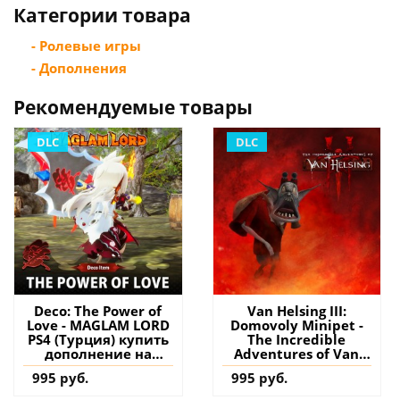
Категории товара
- Ролевые игры
- Дополнения
Рекомендуемые товары
DLC
DLC
Deco: The Power of
Van Helsing III:
Love - MAGLAM LORD
Domovoly Minipet -
PS4 (Турция) купить
The Incredible
дополнение на
Adventures of Van
аккаунт
Helsing III PS4
995 руб.
995 руб.
(Турция) купить
дополнение на