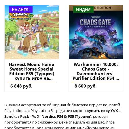
аккаунт
НА АНГЛ.
ИНДИЯ
Harvest Moon: Home
Warhammer 40,000:
Sweet Home Special
Chaos Gate -
Edition PS5 (Турция)
Daemonhunters -
купить игру на
Purifier Edition PS4 &
аккаунт
PS5 (Индия) купить
6 848 руб.
8 609 руб.
игру на аккаунт
В нашем ассортименте обширная библиотека игр для консолей
Playstation 4 и Playstation 5, среди них можно
купить игру Ys X -
Sandras Pack - Ys X: Nordics PS4 & PS5 (Турция)
, которая
приобретается по сниженной цене специально для Вас. Игра
приобретается в Турецком регионе или Индийском регионе