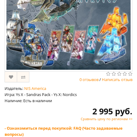
0 отзывов
/
Написать отзыв
Издатель:
NIS America
Игра: Ys X - Sandras Pack - Ys X: Nordics
Наличие: Есть в наличии
2 995 руб.
Сравнить цену по регионам >>
- Ознакомиться перед покупкой: FAQ (Часто задаваемые
вопросы)