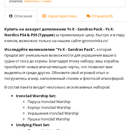
оплатой,
свяжитесь с нами.
Описание
Характеристики
Отзывов (0)
Купить на аккаунт дополнение Ys X - Sandras Pack - Ys X:
Nordics PS4 & PS5 (Турция)
за приемлимую цену, быстро и в пару
кликов, возможно только на нашем сайте igronovinka.ru!
Исследуйте великолепие "Ys X - Sandras Pack",
которая
предлагает уникальные возможности для украшения вашего
судна от носа до кормы. Благодаря этому набору, ваш корабль
приобретёт новые впечатляющие черты, что позволит вам
выделяться среди других. Обновите свой игровой опыт и
погрузитесь в мир, наполненный стилем и флотской атмосферой.
В состав пакета входит несколько эксклюзивных наборов:
Ironclad Warship Set:
Паруса Ironclad Warship
Корпус Ironclad Warship
Украшения Ironclad Warship
Пушка Ironclad Warship
Undying Fleet Set: